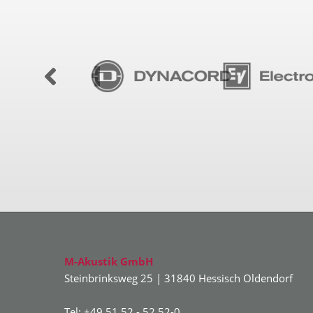
M-Akustik GmbH
Steinbrinksweg 25 | 31840 Hessisch Oldendorf
Tel: +49 51 52 - 52 52-0